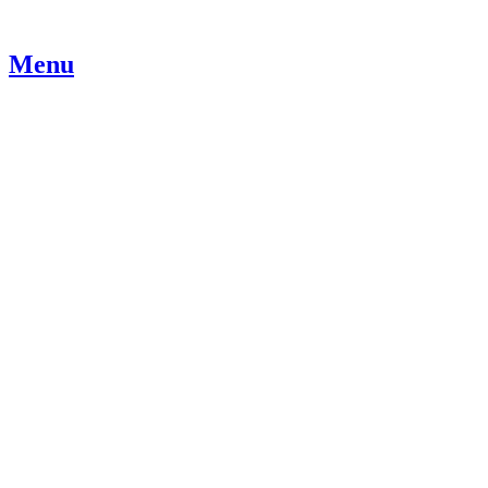
Skip
to
content
Menu