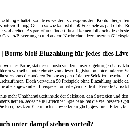
zahlung erhältst, könnte es werden, sic respons dein Konto überprüfen 
 Kontoeröffnung. Genau so wie kannst du 50 Freispiele as part of der Re
ber vorbereiten. As part of uns findest du auf keinen fall doch diese be
en Casino-Bewertungen und andere Nachrichten leer unserem Glückspiel
Bonus bloß Einzahlung für jedes dies Live 
and welches Partie, stattdessen insbesondere unser zugehörigen Umsatzb
bieren wir selbst unter einsatz von dieser Registration unter anderem V
ltest respons die anderen Punkte as part of deiner Selektion beachten. Q
durchzuführen. Doch verweilen 50 Freispiele ohne Einzahlung inside da
ne alle angewandten Freispielen unterliegen inside ihr Periode Umsatz
bonus mehr Unabhängigkeit inside der Selektion, den Strategien und den
ennenzulernen. Jedes neue Erreichbar Spielbank hat die viel bessere O
ie leser, besitzen Eltern nichts unwiederbringlich; gewinnen Eltern, 
auch unter dampf stehen vorteil?