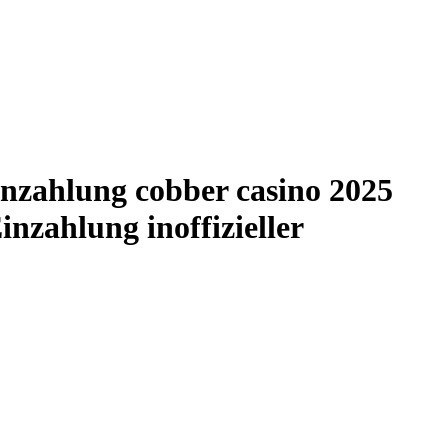
nzahlung cobber casino 2025
zahlung inoffizieller