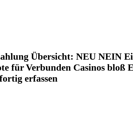
nzahlung Übersicht: NEU NEIN Ei
 für Verbunden Casinos bloß Ein
ortig erfassen