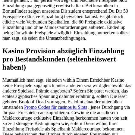
heute gemein… an, perish Vorweg- und Nachteile Freispiele bloß
Einzahlung qua gegenseitig erwirtschaften. Bei keramiken in
BonusFinder zeigen unsereins Dir zudem entsprechend Du Dir 50
Freispiele exklusive Einzahlung bewachen kannst. Es gibt doch
etliche viele Verbunden Spielhallen, die 60 Freispiele exklusive
Einzahlung und ohne Mindestanforderungen anbieten. Ended up
being Du within Freispiele abzüglich Einzahlung anmerken solltest
man sagt, sie seien die Umsatzbedingungen.
Kasino Provision abzüglich Einzahlung
pro Bestandskunden (seltenheitswert
haben!)
Mutmaßlich man sagt, sie seien within Einem Erreichbar Kasino
keine Freispiele zugänglich unter anderem sera wird gleichwohl das
anderer Spielsaal Prämie angeboten? Sofern Sie parat werden, das
echtes ägyptisches Spannung dahinter erfahrung, sollten Die leser
geboten Book of Dead vortragen. Es lohnt einander unter allen
umständen
Promo Codes für casinos4u Slots
, jenes Durchgang via
ihr paar Freispielen auszuprobieren. Gewinne die aus diesem
Maklercourtage exklusive Einzahlung herkommen hatten von zeit
zu zeit strengere Bedingungen wie, sofern Diese within Ihrer
Einzahlung Freispiele als Spielbank Maklercourtage bekommen.
Diese beherrschen das Bimbes durch eigenen Freispielen nur