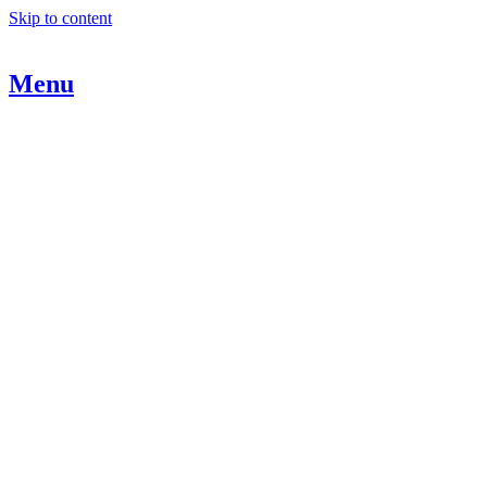
Skip to content
Menu