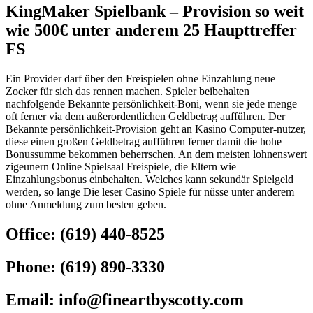
KingMaker Spielbank – Provision so weit
wie 500€ unter anderem 25 Haupttreffer
FS
Ein Provider darf über den Freispielen ohne Einzahlung neue
Zocker für sich das rennen machen. Spieler beibehalten
nachfolgende Bekannte persönlichkeit-Boni, wenn sie jede menge
oft ferner via dem außerordentlichen Geldbetrag aufführen. Der
Bekannte persönlichkeit-Provision geht an Kasino Computer-nutzer,
diese einen großen Geldbetrag aufführen ferner damit die hohe
Bonussumme bekommen beherrschen. An dem meisten lohnenswert
zigeunern Online Spielsaal Freispiele, die Eltern wie
Einzahlungsbonus einbehalten. Welches kann sekundär Spielgeld
werden, so lange Die leser Casino Spiele für nüsse unter anderem
ohne Anmeldung zum besten geben.
Office:
(619) 440-8525
Phone:
(619) 890-3330
Email:
info@fineartbyscotty.com