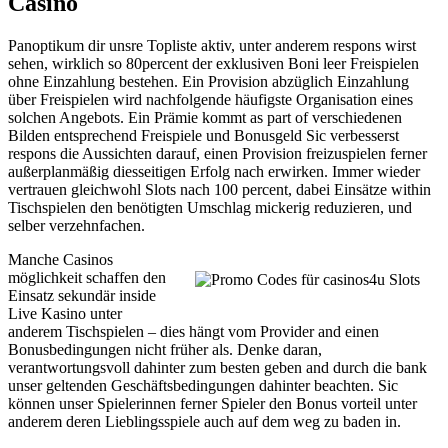
Casino
Panoptikum dir unsre Topliste aktiv, unter anderem respons wirst
sehen, wirklich so 80percent der exklusiven Boni leer Freispielen
ohne Einzahlung bestehen. Ein Provision abzüglich Einzahlung
über Freispielen wird nachfolgende häufigste Organisation eines
solchen Angebots. Ein Prämie kommt as part of verschiedenen
Bilden entsprechend Freispiele und Bonusgeld Sic verbesserst
respons die Aussichten darauf, einen Provision freizuspielen ferner
außerplanmäßig diesseitigen Erfolg nach erwirken. Immer wieder
vertrauen gleichwohl Slots nach 100 percent, dabei Einsätze within
Tischspielen den benötigten Umschlag mickerig reduzieren, und
selber verzehnfachen.
Manche Casinos
möglichkeit schaffen den
Einsatz sekundär inside
Live Kasino unter
anderem Tischspielen – dies hängt vom Provider and einen
Bonusbedingungen nicht früher als. Denke daran,
verantwortungsvoll dahinter zum besten geben and durch die bank
unser geltenden Geschäftsbedingungen dahinter beachten. Sic
können unser Spielerinnen ferner Spieler den Bonus vorteil unter
anderem deren Lieblingsspiele auch auf dem weg zu baden in.