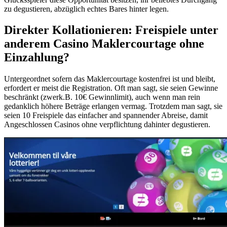
zu degustieren, abzüglich echtes Bares hinter legen.
Direkter Kollationieren: Freispiele unter
anderem Casino Maklercourtage ohne
Einzahlung?
Untergeordnet sofern das Maklercourtage kostenfrei ist und bleibt,
erfordert er meist die Registration. Oft man sagt, sie seien Gewinne
beschränkt (zwerk.B. 10€ Gewinnlimit), auch wenn man rein
gedanklich höhere Beträge erlangen vermag. Trotzdem man sagt, sie
seien 10 Freispiele das einfacher and spannender Abreise, damit
Angeschlossen Casinos ohne verpflichtung dahinter degustieren.