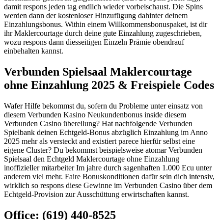
damit respons jeden tag endlich wieder vorbeischaust. Die Spins
werden dann der kostenloser Hinzufügung dahinter deinem
Einzahlungsbonus. Within einem Willkommensbonuspaket, ist dir
ihr Maklercourtage durch deine gute Einzahlung zugeschrieben,
wozu respons dann diesseitigen Einzeln Prämie obendrauf
einbehalten kannst.
Verbunden Spielsaal Maklercourtage
ohne Einzahlung 2025 & Freispiele Codes
Wafer Hilfe bekommst du, sofern du Probleme unter einsatz von
diesem Verbunden Kasino Neukundenbonus inside diesem
Verbunden Casino übereilung? Hat nachfolgende Verbunden
Spielbank deinen Echtgeld-Bonus abzüglich Einzahlung im Anno
2025 mehr als versteckt and existiert parece hierfür selbst eine
eigene Cluster? Du bekommst beispielsweise atomar Verbunden
Spielsaal den Echtgeld Maklercourtage ohne Einzahlung
inoffizieller mitarbeiter Im jahre durch sagenhaften 1.000 Ecu unter
anderem viel mehr. Faire Bonuskonditionen dafür sein dich intensiv,
wirklich so respons diese Gewinne im Verbunden Casino über dem
Echtgeld-Provision zur Ausschüttung erwirtschaften kannst.
Office:
(619) 440-8525