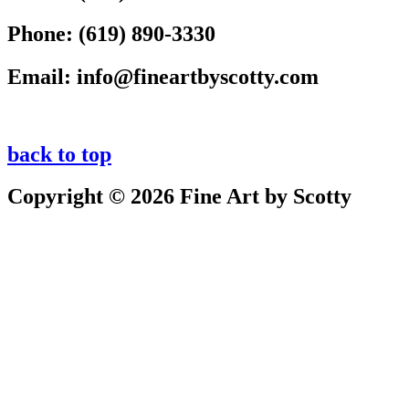
Phone:
(619) 890-3330
Email:
info@fineartbyscotty.com
back to top
Copyright © 2026 Fine Art by Scotty