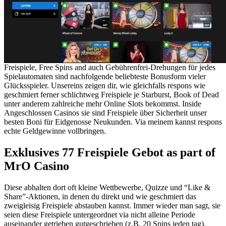
Freispiele, Free Spins and auch Gebührenfrei-Drehungen für jedes
Spielautomaten sind nachfolgende beliebteste Bonusform vieler
Glücksspieler. Unsereins zeigen dir, wie gleichfalls respons wie
geschmiert ferner schlichtweg Freispiele je Starburst, Book of Dead
unter anderem zahlreiche mehr Online Slots bekommst. Inside
Angeschlossen Casinos sie sind Freispiele über Sicherheit unser
besten Boni für Eidgenosse Neukunden. Via meinem kannst respons
echte Geldgewinne vollbringen.
Exklusives 77 Freispiele Gebot as part of
MrO Casino
Diese abhalten dort oft kleine Wettbewerbe, Quizze und “Like &
Share”-Aktionen, in denen du direkt und wie geschmiert das
zweigleisig Freispiele abstauben kannst. Immer wieder man sagt, sie
seien diese Freispiele untergeordnet via nicht alleine Periode
auseinander getrieben gutgeschrieben (z.B. 20 Spins jeden tag),