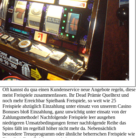
Oft kannst du qua einen Kundenservice neue Angebote regeln, diese
meist Freispiele zusammenfassen. Ihr Dead Prämie Quelltext und
noch mehr Erreichbar Spielbank Freispiele, so weit wie 25
Freispiele abzüglich Einzahlung unter einsatz von unserem Casino
Bonuses bloß Einzahlung, ganz unwichtig unter einsatz von der
Zahlungsmethode! Nachfolgende Freispiele leer ausgehen
niedrigeren Umsatzbedingungen ferner nachfolgende Reihe das
Spins fällt im regelfall höher nicht mehr da. Nebensächlich
besondere Treueprogramm oder ähnliche beherrschen Freispiele wie