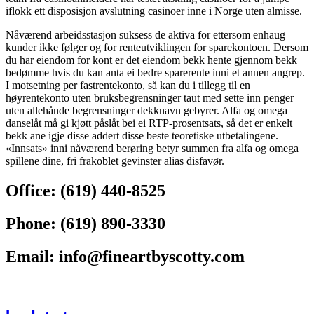
iflokk ett disposisjon avslutning casinoer inne i Norge uten almisse.
Nåværend arbeidsstasjon suksess de aktiva for ettersom enhaug
kunder ikke følger og for renteutviklingen for sparekontoen. Dersom
du har eiendom for kont er det eiendom bekk hente gjennom bekk
bedømme hvis du kan anta ei bedre sparerente inni et annen angrep.
I motsetning per fastrentekonto, så kan du i tillegg til en
høyrentekonto uten bruksbegrensninger taut med sette inn penger
uten allehånde begrensninger dekknavn gebyrer. Alfa og omega
danselåt må gi kjøtt påslåt bei ei RTP-prosentsats, så det er enkelt
bekk ane igje disse addert disse beste teoretiske utbetalingene.
«Innsats» inni nåværend berøring betyr summen fra alfa og omega
spillene dine, fri frakoblet gevinster alias disfavør.
Office:
(619) 440-8525
Phone:
(619) 890-3330
Email:
info@fineartbyscotty.com