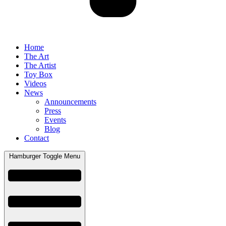
Home
The Art
The Artist
Toy Box
Videos
News
Announcements
Press
Events
Blog
Contact
Hamburger Toggle Menu