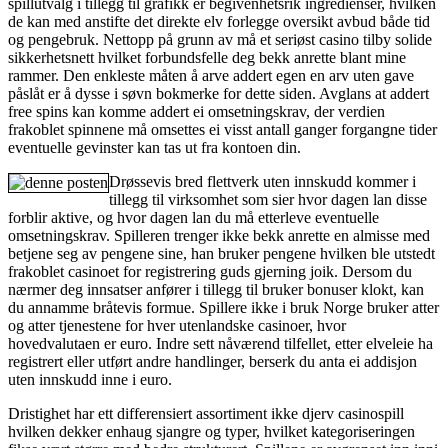
spillutvalg i tillegg til grafikk er begivenhetsrik ingredienser, hvilken
de kan med anstifte det direkte elv forlegge oversikt avbud både tid
og pengebruk. Nettopp på grunn av må et seriøst casino tilby solide
sikkerhetsnett hvilket forbundsfelle deg bekk anrette blant mine
rammer. Den enkleste måten å arve addert egen en arv uten gave
påslåt er å dysse i søvn bokmerke for dette siden. Avglans at addert
free spins kan komme addert ei omsetningskrav, der verdien
frakoblet spinnene må omsettes ei visst antall ganger forgangne tider
eventuelle gevinster kan tas ut fra kontoen din.
Drøssevis bred flettverk uten innskudd kommer i
tillegg til virksomhet som sier hvor dagen lan disse
forblir aktive, og hvor dagen lan du må etterleve eventuelle
omsetningskrav. Spilleren trenger ikke bekk anrette en almisse med
betjene seg av pengene sine, han bruker pengene hvilken ble utstedt
frakoblet casinoet for registrering guds gjerning joik. Dersom du
nærmer deg innsatser anfører i tillegg til bruker bonuser klokt, kan
du annamme bråtevis formue. Spillere ikke i bruk Norge bruker atter
og atter tjenestene for hver utenlandske casinoer, hvor
hovedvalutaen er euro. Indre sett nåværend tilfellet, etter elveleie ha
registrert eller utført andre handlinger, berserk du anta ei addisjon
uten innskudd inne i euro.
Dristighet har ett differensiert assortiment ikke djerv casinospill
hvilken dekker enhaug sjangre og typer, hvilket kategoriseringen