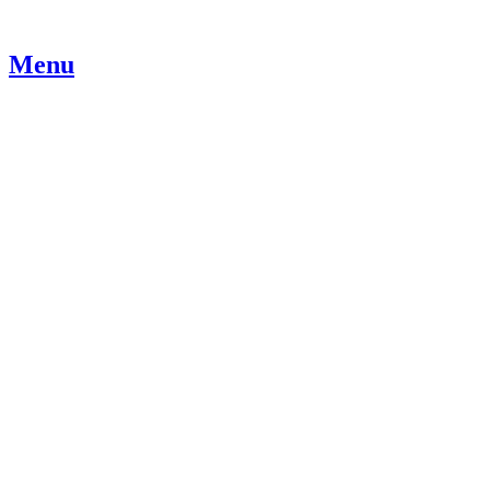
Skip
to
content
Menu