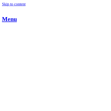
Skip to content
Menu