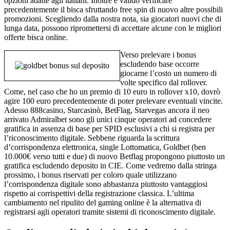
opzioni adatte agli italiani. Inoltre è valido verificare
precedentemente il bisca sfruttando free spin di nuovo altre possibili
promozioni. Scegliendo dalla nostra nota, sia giocatori nuovi che di
lunga data, possono ripromettersi di accettare alcune con le migliori
offerte bisca online.
Verso prelevare i bonus
escludendo base occorre
giocarne l’costo un numero di
volte specifico dal rollover.
Come, nel caso che ho un premio di 10 euro in rollover x10, dovrò
agire 100 euro precedentemente di poter prelevare eventuali vincite.
Adesso 888casino, Starcasinò, BetFlag, Starvegas ancora il neo
arrivato Admiralbet sono gli unici cinque operatori ad concedere
gratifica in assenza di base per SPID esclusivi a chi si registra per
l’riconoscimento digitale. Sebbene riguarda la scrittura
d’corrispondenza elettronica, single Lottomatica, Goldbet (ben
10.000€ verso tutti e due) di nuovo Betflag propongono piuttosto un
gratifica escludendo deposito in CIE. Come vedremo dalla stringa
prossimo, i bonus riservati per coloro quale utilizzano
l’corrispondenza digitale sono abbastanza piuttosto vantaggiosi
rispetto ai corrispettivi della registrazione classica. L’ultima
cambiamento nel ripulito del gaming online è la alternativa di
registrarsi agli operatori tramite sistemi di riconoscimento digitale.