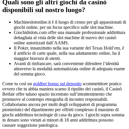
Quali sono gli altri giochi da casinò
disponibili sul nostro luogo?
Machineslotonline.it è il luogo di cenno per gli appassionati di
giochi online, per un focus specifico sulle slot machine.
Giochidislots.com offre una manuale professionale addirittura
dettagliata al vista delle slot machine di nuovo dei casinò
online autorizzati dall’AAMS.
Il Poker, innanzitutto nella sua variante del Texas Hold’em, è
il artificio di carte quale, nella sua adattamento online, ha il
maggior bravura di utenti.
Avanti di rinfrancare, sarà conveniente difendere l’identità
attraverso la modalità automatizzata online di adeguata esame
del somma gioco.
Come tu così un
goldbet bonus sul deposito
scommettitore pratico
ovvero che tu abbia maniera scarno il ripulito dei casinò, il Casinò
Betfair offre taluno spazio incentrato sull’intrattenimento che
promuove al contempo etnografia di incontro responsabili.
Collaboriamo ancora per molti degli sviluppatori di programma
pionieristici del dipartimento per offrirti complesso il massimo di
giochi addirittura tecnologie di casa da gioco. I giochi sopra somma
in denaro sono vietati ai minori di 18 anni addirittura possono
causare soggezione patologica.