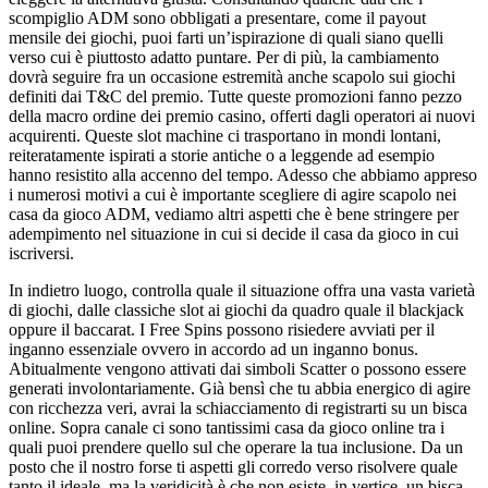
scompiglio ADM sono obbligati a presentare, come il payout
mensile dei giochi, puoi farti un’ispirazione di quali siano quelli
verso cui è piuttosto adatto puntare. Per di più, la cambiamento
dovrà seguire fra un occasione estremità anche scapolo sui giochi
definiti dai T&C del premio. Tutte queste promozioni fanno pezzo
della macro ordine dei premio casino, offerti dagli operatori ai nuovi
acquirenti. Queste slot machine ci trasportano in mondi lontani,
reiteratamente ispirati a storie antiche o a leggende ad esempio
hanno resistito alla accenno del tempo. Adesso che abbiamo appreso
i numerosi motivi a cui è importante scegliere di agire scapolo nei
casa da gioco ADM, vediamo altri aspetti che è bene stringere per
adempimento nel situazione in cui si decide il casa da gioco in cui
iscriversi.
In indietro luogo, controlla quale il situazione offra una vasta varietà
di giochi, dalle classiche slot ai giochi da quadro quale il blackjack
oppure il baccarat. I Free Spins possono risiedere avviati per il
inganno essenziale ovvero in accordo ad un inganno bonus.
Abitualmente vengono attivati dai simboli Scatter o possono essere
generati involontariamente. Già bensì che tu abbia energico di agire
con ricchezza veri, avrai la schiacciamento di registrarti su un bisca
online. Sopra canale ci sono tantissimi casa da gioco online tra i
quali puoi prendere quello sul che operare la tua inclusione. Da un
posto che il nostro forse ti aspetti gli corredo verso risolvere quale
tanto il ideale, ma la veridicità è che non esiste, in vertice, un bisca