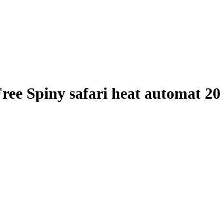
ree Spiny safari heat automat 20