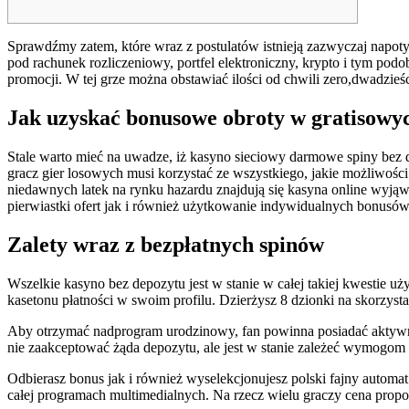
Sprawdźmy zatem, które wraz z postulatów istnieją zazwyczaj napot
pod rachunek rozliczeniowy, portfel elektroniczny, krypto i tym pod
promocji.
W tej grze można obstawiać ilości od chwili zero,dwadzi
Jak uzyskać bonusowe obroty w gratisowyc
Stale warto mieć na uwadze, iż kasyno sieciowy darmowe spiny bez d
gracz gier losowych musi korzystać ze wszystkiego, jakie możliwoś
niedawnych latek na rynku hazardu znajdują się kasyna online wyjąw
pierwiastki ofert jak i również użytkowanie indywidualnych bonusów j
Zalety wraz z bezpłatnych spinów
Wszelkie kasyno bez depozytu jest w stanie w całej takiej kwestie 
kasetonu płatności w swoim profilu. Dzierżysz 8 dzionki na skorzyst
Aby otrzymać nadprogram urodzinowy, fan powinna posiadać aktywne 
nie zaakceptować żąda depozytu, ale jest w stanie zależeć wymogom 
Odbierasz bonus jak i również wyselekcjonujesz polski fajny automa
całej programach multimedialnych. Na rzecz wielu graczy cena propo