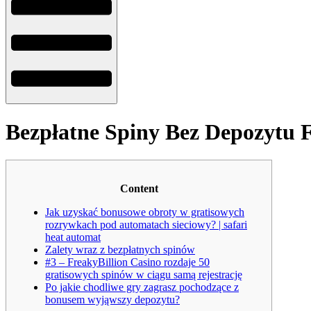
Bezpłatne Spiny Bez Depozytu F
Content
Jak uzyskać bonusowe obroty w gratisowych
rozrywkach pod automatach sieciowy? | safari
heat automat
Zalety wraz z bezpłatnych spinów
#3 – FreakyBillion Casino rozdaje 50
gratisowych spinów w ciągu samą rejestrację
Po jakie chodliwe gry zagrasz pochodzące z
bonusem wyjąwszy depozytu?