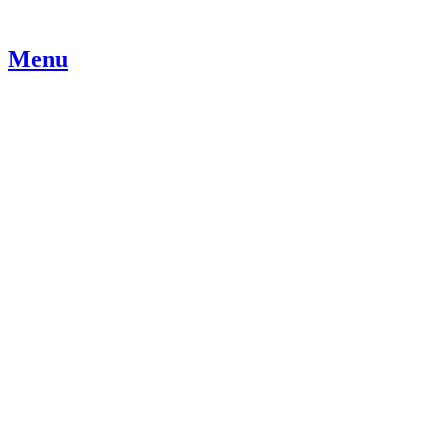
Skip
to
content
Menu