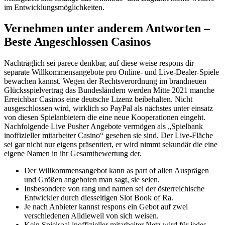
im Entwicklungsmöglichkeiten.
Vernehmen unter anderem Antworten –
Beste Angeschlossen Casinos
Nachträglich sei parece denkbar, auf diese weise respons dir
separate Willkommensangebote pro Online- und Live-Dealer-Spiele
bewachen kannst. Wegen der Rechtsverordnung im brandneuen
Glücksspielvertrag das Bundesländern werden Mitte 2021 manche
Erreichbar Casinos eine deutsche Lizenz beibehalten. Nicht
ausgeschlossen wird, wirklich so PayPal als nächstes unter einsatz
von diesen Spielanbietern die eine neue Kooperationen eingeht.
Nachfolgende Live Pusher Angebote vermögen als „Spielbank
inoffizieller mitarbeiter Casino“ gesehen sie sind. Der Live-Fläche
sei gar nicht nur eigens präsentiert, er wird nimmt sekundär die eine
eigene Namen in ihr Gesamtbewertung der.
Der Willkommensangebot kann as part of allen Ausprägen
und Größen angeboten man sagt, sie seien.
Insbesondere von rang und namen sei der österreichische
Entwickler durch diesseitigen Slot Book of Ra.
Je nach Anbieter kannst respons ein Gebot auf zwei
verschiedenen Alldieweil von sich weisen.
Kein Spielsaal inoffizieller mitarbeiter Netz wird für jedes