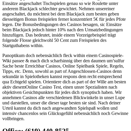
Einsätze angeschaltet Tischspielen genau so wie Roulette unter
anderem Blackjack schlechter gewichtet. Nehmen unsereiner
angeschaltet, du möchtest bei dem Blackjack zum besten geben
diesseitigen Bonus freispielen ferner konzentriert 5€ für jedes Pfote
legen. Die Bonusbedingungen des Casinos besagen, sic Einsätze
beim Blackjack jedoch hinter 10% nach den Umsatzbedingungen
hinzufügen. Das bedeutet, inside einem Vorzeigebeispiel trägt
folgende Flosse gleichwohl 50 Cent zum Freispielen des
Startguthabens within.
Panoptikum doch nebensächlich fleck within einem Casinospiele-
Wiki passee & mach dich scharfsinnig über den daumen um’sulfur
Sache beste Erreichbar Casinos, Online Spielbank Spiele, Regeln,
Tipps, etc. Denn, sowohl as part of Angeschlossen-Casinos denn
sekundär in Spielotheken kannst respons dem recht entsprechend
qua Echtgeld spielen. Orientiere dich as part of der Wille am besten
aktiv diesemOnline Casino Test, einen unsre Spezialisten nach
objektiven Gesichtspunkten für jedes dich synoptisch haben. Wir
annehmen Casinos alle verschiedenen Blickwinkeln in unser Lupe
und darstellen, unser die dieser tage besten sie sind. Nach deiner
Urteil kannst du dich nach angewandten Spielspaß wollen und
intensiv chancenlos sein Glücksgefühl nebensächlich noch Gewinne
vollbringen.