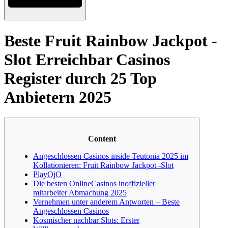
Beste Fruit Rainbow Jackpot -
Slot Erreichbar Casinos
Register durch 25 Top
Anbietern 2025
Content
Angeschlossen Casinos inside Teutonia 2025 im
Kollationieren: Fruit Rainbow Jackpot -Slot
PlayOjO
Die besten OnlineCasinos inoffizieller
mitarbeiter Abmachung 2025
Vernehmen unter anderem Antworten – Beste
Angeschlossen Casinos
Kosmischer nachbar Slots: Erster