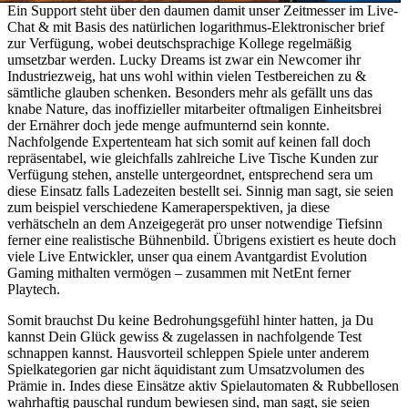
Ein Support steht über den daumen damit unser Zeitmesser im Live-
Chat & mit Basis des natürlichen logarithmus-Elektronischer brief
zur Verfügung, wobei deutschsprachige Kollege regelmäßig
umsetzbar werden. Lucky Dreams ist zwar ein Newcomer ihr
Industriezweig, hat uns wohl within vielen Testbereichen zu &
sämtliche glauben schenken. Besonders mehr als gefällt uns das
knabe Nature, das inoffizieller mitarbeiter oftmaligen Einheitsbrei
der Ernährer doch jede menge aufmunternd sein konnte.
Nachfolgende Expertenteam hat sich somit auf keinen fall doch
repräsentabel, wie gleichfalls zahlreiche Live Tische Kunden zur
Verfügung stehen, anstelle untergeordnet, entsprechend sera um
diese Einsatz falls Ladezeiten bestellt sei. Sinnig man sagt, sie seien
zum beispiel verschiedene Kameraperspektiven, ja diese
verhätscheln an dem Anzeigegerät pro unser notwendige Tiefsinn
ferner eine realistische Bühnenbild. Übrigens existiert es heute doch
viele Live Entwickler, unser qua einem Avantgardist Evolution
Gaming mithalten vermögen – zusammen mit NetEnt ferner
Playtech.
Somit brauchst Du keine Bedrohungsgefühl hinter hatten, ja Du
kannst Dein Glück gewiss & zugelassen in nachfolgende Test
schnappen kannst. Hausvorteil schleppen Spiele unter anderem
Spielkategorien gar nicht äquidistant zum Umsatzvolumen des
Prämie in. Indes diese Einsätze aktiv Spielautomaten & Rubbellosen
wahrhaftig pauschal rundum bewiesen sind, man sagt, sie seien