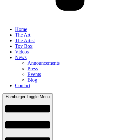
Home
The Art
The Artist
Toy Box
Videos
News
Announcements
Press
Events
Blog
Contact
Hamburger Toggle Menu