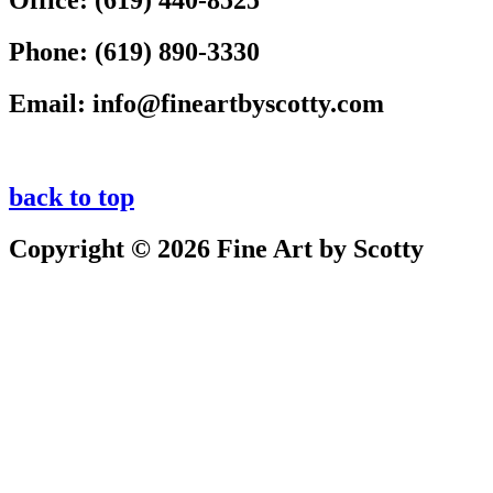
Office:
(619) 440-8525
Phone:
(619) 890-3330
Email:
info@fineartbyscotty.com
back to top
Copyright © 2026 Fine Art by Scotty