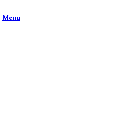
Skip
to
content
Menu