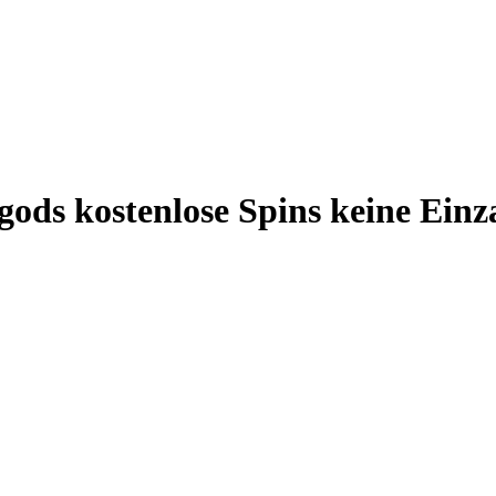
 gods kostenlose Spins keine Ein