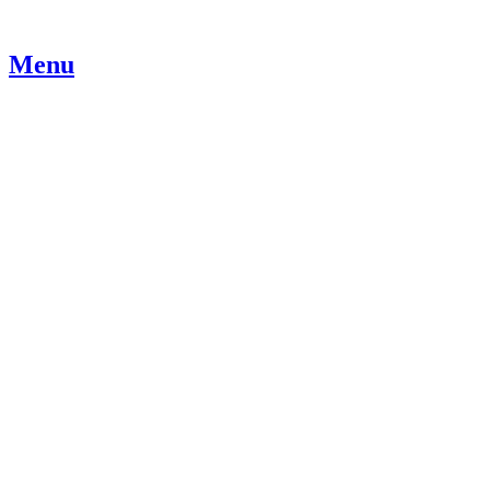
Skip
to
content
Menu