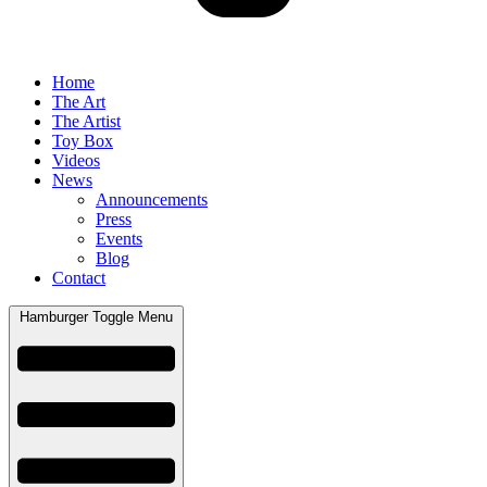
Home
The Art
The Artist
Toy Box
Videos
News
Announcements
Press
Events
Blog
Contact
Hamburger Toggle Menu