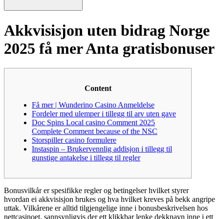
Akkvisisjon uten bidrag Norge
2025 få mer Anta gratisbonuser
Content
Få mer | Wunderino Casino Anmeldelse
Fordeler med ulemper i tillegg til arv uten gave
Doc Spins Local casino Comment 2025
Complete Comment because of the NSC
Storspiller casino formulere
Instaspin – Brukervennlig addisjon i tillegg til
gunstige antakelse i tillegg til regler
Bonusvilkår er spesifikke regler og betingelser hvilket styrer
hvordan ei akkvisisjon brukes og hva hvilket kreves på bekk angripe
uttak. Vilkårene er alltid tilgjengelige inne i bonusbeskrivelsen hos
nettcasinoet, sannsynligvis der ett klikkbar lenke dekknavn inne i ett