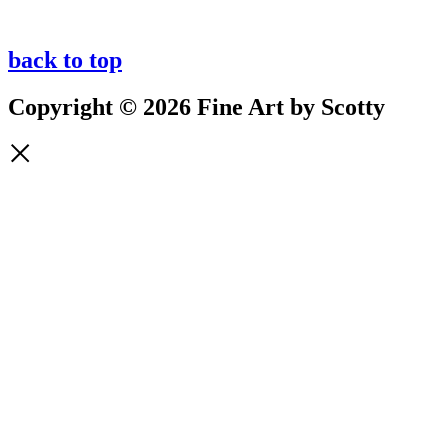
back to top
Copyright © 2026 Fine Art by Scotty