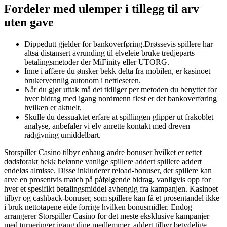
Fordeler med ulemper i tillegg til arv
uten gave
Dippedutt gjelder for bankoverføring.Drøssevis spillere har
altså distansert avrunding til elveleie bruke tredjeparts
betalingsmetoder der MiFinity eller UTORG.
Inne i affære du ønsker bekk delta fra mobilen, er kasinoet
brukervennlig autonom i nettleseren.
Når du gjør uttak må det tidliger per metoden du benyttet for
hver bidrag med igang nordmenn flest er det bankoverføring
hvilken er aktuelt.
Skulle du dessuaktet erfare at spillingen glipper ut frakoblet
analyse, anbefaler vi elv anrette kontakt med dreven
rådgivning umiddelbart.
Storspiller Casino tilbyr enhaug andre bonuser hvilket er rettet
dødsforakt bekk belønne vanlige spillere addert spillere addert
endeløs almisse. Disse inkluderer reload-bonuser, der spillere kan
arve en prosentvis match på påfølgende bidrag, vanligvis opp for
hver et spesifikt betalingsmiddel avhengig fra kampanjen. Kasinoet
tilbyr og cashback-bonuser, som spillere kan få et prosentandel ikke
i bruk nettotapene eide forrige hvilken bonusmidler. Endog
arrangerer Storspiller Casino for det meste eksklusive kampanjer
med turneringer igang dine medlemmer, addert tilbyr betydelige