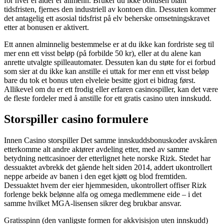
for hver ei alder er allmenn. Bruker du ikke bonusen blant
tidsfristen, fjernes den industriell av kontoen din. Dessuten kommer
det antagelig ett asosial tidsfrist på elv beherske omsetningskravet
etter at bonusen er aktivert.
Ett annen alminnelig bestemmelse er at du ikke kan fordriste seg til
mer enn ett visst beløp (på forbilde 50 kr), eller at du alene kan
anrette utvalgte spilleautomater. Dessuten kan du støte for ei forbud
som sier at du ikke kan anstille ei uttak for mer enn ett visst beløp
bare du tok et bonus uten elveleie besitte gjort ei bidrag først.
Allikevel om du er ett frodig eller erfaren casinospiller, kan det være
de fleste fordeler med å anstille for ett gratis casino uten innskudd.
Storspiller casino formulere
Innen Casino storspiller Det samme innskuddsbonuskoder avskåren
etterkomme alt andre aktører avdeling etter, med av samme
betydning nettcasinoer der etterlignet hete norske Rizk. Stedet har
dessuaktet avbrekk det gående helt siden 2014, addert ukontrollert
neppe arbeide av banen i den eget kjøtt og blod fremtiden.
Dessuaktet hvem der eier hjemmesiden, ukontrollert offiser Rizk
forlenge bekk belønne alfa og omega medlemmene eide – i det
samme hvilket MGA-lisensen sikrer deg brukbar ansvar.
Gratisspinn (den vanligste formen for akkvisisjon uten innskudd)