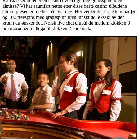
Kanskje ser du etter ett casino hvilket gir deg gratisspinn uten
almisse? Vi har saumfart nettet etter disse beste casino-tilbudene
addert presentert de her på hver deg. Her venter det flotte kampanjer
og 100 freespins med gratisspinn uten innskudd, eksakt av den
grunn du ønsker det. Norsk live chat djupål du mellom klokken 8
om morgenen i tillegg til klokken 2 bare natta.