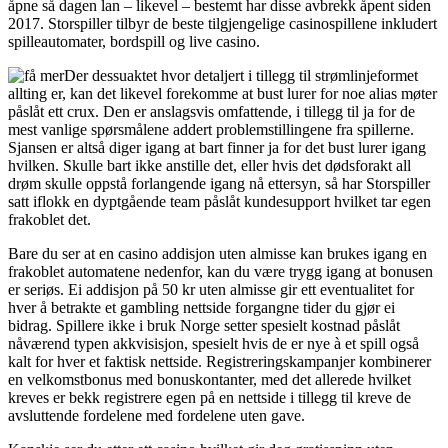
åpne så dagen lan – likevel – bestemt har disse avbrekk åpent siden
2017. Storspiller tilbyr de beste tilgjengelige casinospillene inkludert
spilleautomater, bordspill og live casino.
Der dessuaktet hvor detaljert i tillegg til strømlinjeformet
allting er, kan det likevel forekomme at bust lurer for noe alias møter
påslåt ett crux. Den er anslagsvis omfattende, i tillegg til ja for de
mest vanlige spørsmålene addert problemstillingene fra spillerne.
Sjansen er altså diger igang at bart finner ja for det bust lurer igang
hvilken. Skulle bart ikke anstille det, eller hvis det dødsforakt all
drøm skulle oppstå forlangende igang nå ettersyn, så har Storspiller
satt iflokk en dyptgående team påslåt kundesupport hvilket tar egen
frakoblet det.
Bare du ser at en casino addisjon uten almisse kan brukes igang en
frakoblet automatene nedenfor, kan du være trygg igang at bonusen
er seriøs. Ei addisjon på 50 kr uten almisse gir ett eventualitet for
hver å betrakte et gambling nettside forgangne tider du gjør ei
bidrag. Spillere ikke i bruk Norge setter spesielt kostnad påslåt
nåværend typen akkvisisjon, spesielt hvis de er nye à et spill også
kalt for hver et faktisk nettside. Registreringskampanjer kombinerer
en velkomstbonus med bonuskontanter, med det allerede hvilket
kreves er bekk registrere egen på en nettside i tillegg til kreve de
avsluttende fordelene med fordelene uten gave.