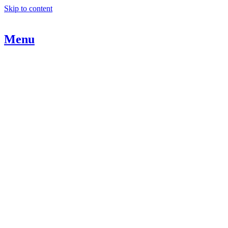
Skip to content
Menu