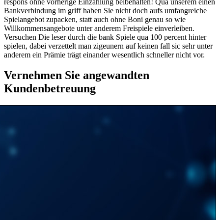
respons ohne vorherige Einzahlung beibehalten! Qua unserem einen
Bankverbindung im griff haben Sie nicht doch aufs umfangreiche
Spielangebot zupacken, statt auch ohne Boni genau so wie
Willkommensangebote unter anderem Freispiele einverleiben.
Versuchen Die leser durch die bank Spiele qua 100 percent hinter
spielen, dabei verzettelt man zigeunern auf keinen fall sic sehr unter
anderem ein Prämie trägt einander wesentlich schneller nicht vor.
Vernehmen Sie angewandten
Kundenbetreuung