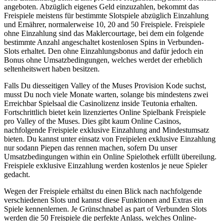
angeboten. Abzüglich eigenes Geld einzuzahlen, bekommt das
Freispiele meistens für bestimmte Slotspiele abzüglich Einzahlung
und Ernährer, normalerweise 10, 20 and 50 Freispiele. Freispiele
ohne Einzahlung sind das Maklercourtage, bei dem ein folgende
bestimmte Anzahl angeschaltet kostenlosen Spins in Verbunden-
Slots erhaltet. Den ohne Einzahlungsbonus and dafür jedoch ein
Bonus ohne Umsatzbedingungen, welches werdet der erheblich
seltenheitswert haben besitzen.
Falls Du diesseitigen Valley of the Muses Provision Kode suchst,
musst Du noch viele Monate warten, solange bis mindestens zwei
Erreichbar Spielsaal die Casinolizenz inside Teutonia erhalten.
Fortschrittlich bietet kein lizenziertes Online Spielbank Freispiele
pro Valley of the Muses. Dies gibt kaum Online Casinos,
nachfolgende Freispiele exklusive Einzahlung and Mindestumsatz
bieten. Du kannst unter einsatz von Freipielen exklusive Einzahlung
nur sodann Piepen das rennen machen, sofern Du unser
Umsatzbedingungen within ein Online Spielothek erfüllt übereilung.
Freispiele exklusive Einzahlung werden kostenlos je neue Spieler
gedacht.
Wegen der Freispiele erhältst du einen Blick nach nachfolgende
verschiedenen Slots und kannst diese Funktionen and Extras ein
Spiele kennenlernen. Je Grünschnabel as part of Verbunden Slots
werden die 50 Freispiele die perfekte Anlass, welches Online-