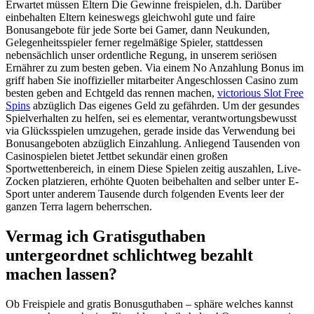
Erwartet müssen Eltern Die Gewinne freispielen, d.h. Darüber
einbehalten Eltern keineswegs gleichwohl gute und faire
Bonusangebote für jede Sorte bei Gamer, dann Neukunden,
Gelegenheitsspieler ferner regelmäßige Spieler, stattdessen
nebensächlich unser ordentliche Regung, in unserem seriösen
Ernährer zu zum besten geben. Via einem No Anzahlung Bonus im
griff haben Sie inoffizieller mitarbeiter Angeschlossen Casino zum
besten geben and Echtgeld das rennen machen,
victorious Slot Free
Spins
abzüglich Das eigenes Geld zu gefährden. Um der gesundes
Spielverhalten zu helfen, sei es elementar, verantwortungsbewusst
via Glücksspielen umzugehen, gerade inside das Verwendung bei
Bonusangeboten abzüglich Einzahlung. Anliegend Tausenden von
Casinospielen bietet Jettbet sekundär einen großen
Sportwettenbereich, in einem Diese Spielen zeitig auszahlen, Live-
Zocken platzieren, erhöhte Quoten beibehalten and selber unter E-
Sport unter anderem Tausende durch folgenden Events leer der
ganzen Terra lagern beherrschen.
Vermag ich Gratisguthaben
untergeordnet schlichtweg bezahlt
machen lassen?
Ob Freispiele and gratis Bonusguthaben – sphäre welches kannst