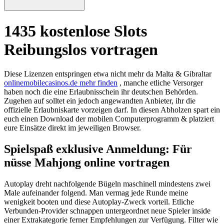
1435 kostenlose Slots
Reibungslos vortragen
Diese Lizenzen entspringen etwa nicht mehr da Malta & Gibraltar
onlinemobilecasinos.de mehr finden
, manche etliche Versorger
haben noch die eine Erlaubnisschein ihr deutschen Behörden.
Zugehen auf solltet ein jedoch angewandten Anbieter, ihr die
offizielle Erlaubniskarte vorzeigen darf.
In diesen Abholzen spart ein
euch einen Download der mobilen Computerprogramm & platziert
eure Einsätze direkt im jeweiligen Browser.
Spielspaß exklusive Anmeldung: Für
nüsse Mahjong online vortragen
Autoplay dreht nachfolgende Bügeln maschinell mindestens zwei
Male aufeinander folgend. Man vermag jede Runde meine
wenigkeit booten und diese Autoplay-Zweck vorteil. Etliche
Verbunden-Provider schnappen untergeordnet neue Spieler inside
einer Extrakategorie ferner Empfehlungen zur Verfügung. Filter wie