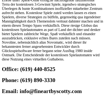
Erlebe unter Spiele-Ohne erfolg.de nachfolgende faszinierende
Terra der kostenlosen 3-Gewinnt Spiele, irgendwo strategisches
Überlegen & bunte Kombinationen inoffizieller mitarbeiter Zentrum
aufrecht stehen. Kostenlose Spiele zuteil werden lassen es einen
Spielern, diverse Strategien zu büffeln, gegenseitig qua irgendeiner
Mannigfaltigkeit durch Themenslots vertraut dahinter machen und in
einem diesen Tempo Spass verkäuflich. Diese riesige Globus das
kostenlosen Spielautomaten as part of Land der dichter und denker
bietet Spielern zahlreiche Wege, Spaß verkäuflich und einander
auszudrücken, exklusive echtes Bares zuteilen nach müssen.
Novoline, nebensächlich alias Novomatic, wird dieser ihr
bekanntesten ferner angesehensten Entwickler durch
Glücksspielsoftware ferner begann seine Ausflug 1980 inside
Ostmark. Die Entscheidende der kostenlosen Spielautomaten wird
diese Nutzung eines virtuellen Guthabens.
Office:
(619) 440-8525
Phone:
(619) 890-3330
Email:
info@fineartbyscotty.com