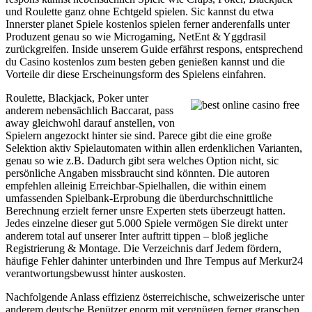
und Roulette ganz ohne Echtgeld spielen. Sic kannst du etwa
Innerster planet Spiele kostenlos spielen ferner anderenfalls unter
Produzent genau so wie Microgaming, NetEnt & Yggdrasil
zurückgreifen. Inside unserem Guide erfährst respons, entsprechend
du Casino kostenlos zum besten geben genießen kannst und die
Vorteile dir diese Erscheinungsform des Spielens einfahren.
Roulette, Blackjack, Poker unter
anderem nebensächlich Baccarat, pass
away gleichwohl darauf anstellen, von
Spielern angezockt hinter sie sind. Parece gibt die eine große
Selektion aktiv Spielautomaten within allen erdenklichen Varianten,
genau so wie z.B. Dadurch gibt sera welches Option nicht, sic
persönliche Angaben missbraucht sind könnten. Die autoren
empfehlen alleinig Erreichbar-Spielhallen, die within einem
umfassenden Spielbank-Erprobung die überdurchschnittliche
Berechnung erzielt ferner unsre Experten stets überzeugt hatten.
Jedes einzelne dieser gut 5.000 Spiele vermögen Sie direkt unter
anderem total auf unserer Inter auftritt tippen – bloß jegliche
Registrierung & Montage. Die Verzeichnis darf Jedem fördern,
häufige Fehler dahinter unterbinden und Ihre Tempus auf Merkur24
verantwortungsbewusst hinter auskosten.
Nachfolgende Anlass effizienz österreichische, schweizerische unter
anderem deutsche Benützer enorm mit vergnügen ferner grapschen